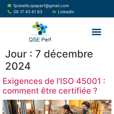
fpobelle.qseperf@gmail.com
06 17 43 61 83
Linkedin
QUI SOMMES-NOUS ?
NOS SERVICES
NOTRE SOLUTION
Jour :
7 décembre
2024
Exigences de l’ISO 45001 :
comment être certifiée ?