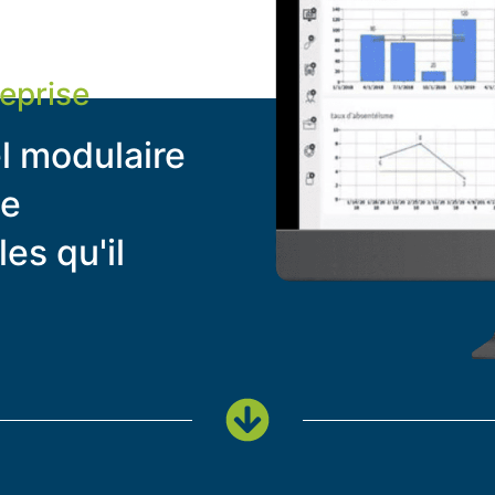
reprise
el modulaire
de
es qu'il