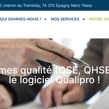
5 chemin du Tremblay, 74 370 Epagny Metz-Tessy
QUI SOMMES-NOUS ?
NOS SERVICES
NOTRE SO
mes qualité (QSE, QHS
le logiciel Qualipro !