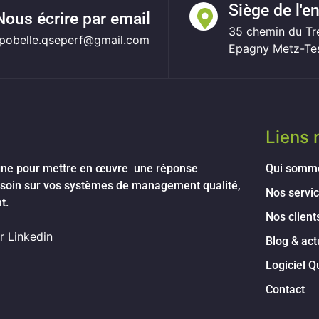
Siège de l'e
Nous écrire par email
35 chemin du T
fpobelle.qseperf@gmail.com
Epagny Metz-Te
Liens 
ne pour mettre en œuvre une réponse
Qui somm
esoin sur vos systèmes de management qualité,
Nos servi
nt.
Nos client
r Linkedin
Blog & act
Logiciel Q
Contact