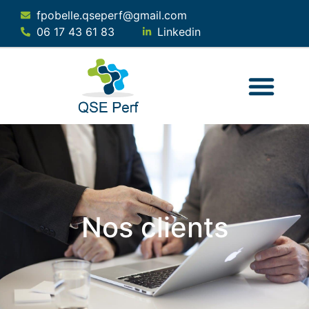
fpobelle.qseperf@gmail.com
06 17 43 61 83
Linkedin
QUI SOMMES-NOUS ?
NOS SERVICES
NOTRE SOLUTION
Nos clients