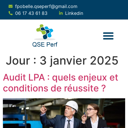
fpobelle.qseperf@gmail.com
06 17 43 61 83
Linkedin
QUI SOMMES-NOUS ?
NOS SERVICES
NOTRE SOLUTION
Jour :
3 janvier 2025
Audit LPA : quels enjeux et
conditions de réussite ?