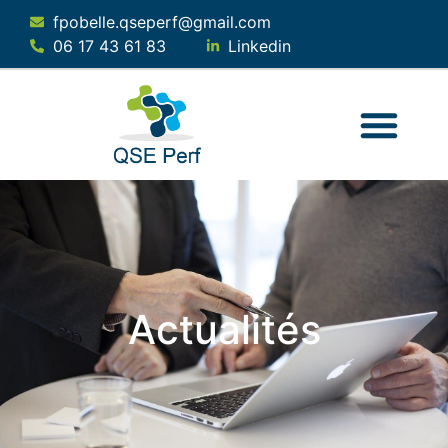
fpobelle.qseperf@gmail.com
06 17 43 61 83
Linkedin
QUI SOMMES-NOUS ?
NOS SERVICES
NOTRE SOLUTION
Actualités