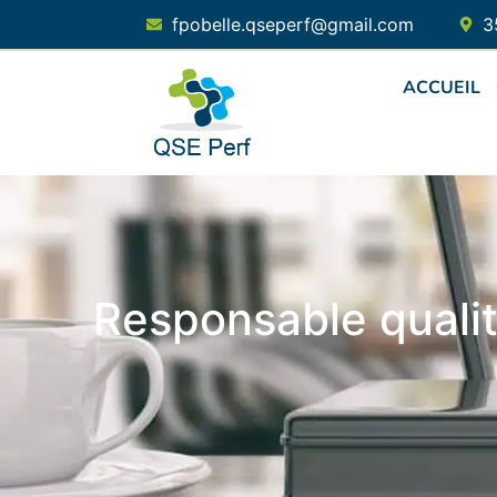
fpobelle.qseperf@gmail.com
3
ACCUEIL
Responsable quali