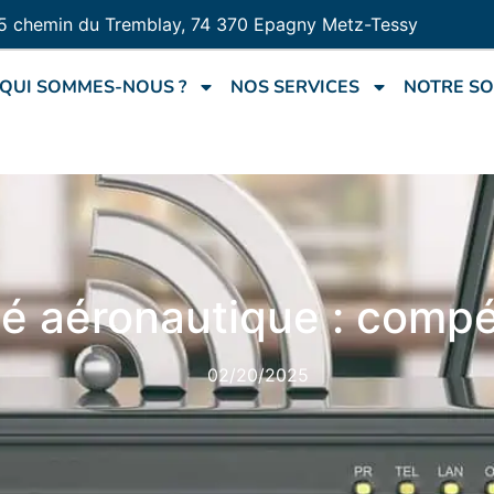
5 chemin du Tremblay, 74 370 Epagny Metz-Tessy
QUI SOMMES-NOUS ?
NOS SERVICES
NOTRE SO
té aéronautique : compé
02/20/2025