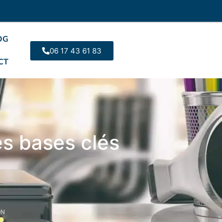
OG
06 17 43 61 83
CT
es bases clés