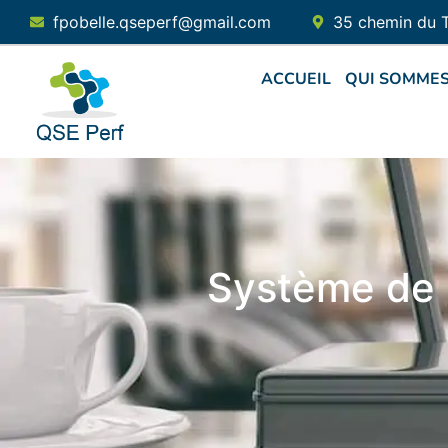
fpobelle.qseperf@gmail.com
35 chemin du 
ACCUEIL
QUI SOMMES
Système de g