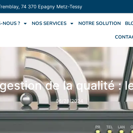
Tremblay, 74 370 Epagny Metz-Tessy
-NOUS ?
NOS SERVICES
NOTRE SOLUTION
BL
CONTA
estion de la qualité : l
06/28/2024