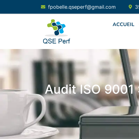
fpobelle.qseperf@gmail.com
3
ACCUEIL
Audit ISO 9001 