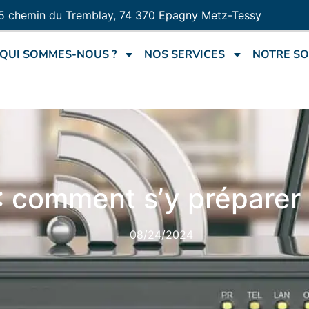
5 chemin du Tremblay, 74 370 Epagny Metz-Tessy
QUI SOMMES-NOUS ?
NOS SERVICES
NOTRE SO
: comment s’y préparer p
08/24/2024