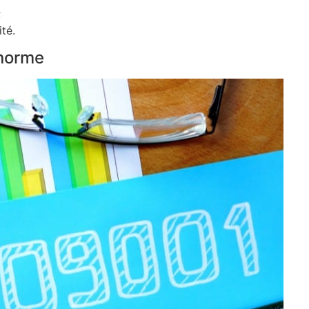
;
té.
 norme