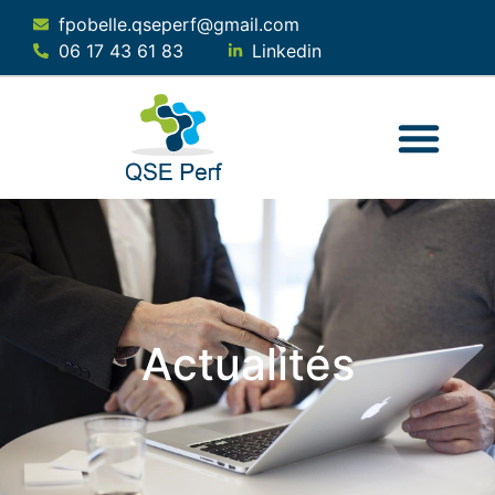
fpobelle.qseperf@gmail.com
06 17 43 61 83
Linkedin
QUI SOMMES-NOUS ?
NOS SERVICES
NOTRE SOLUTION
Actualités